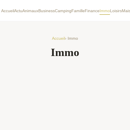
Accueil
Actu
Animaux
Business
Camping
Famille
Finance
Immo
Loisirs
Mai
Accueil
› Immo
Immo