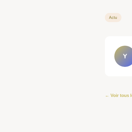
Actu
Y
← Voir tous l