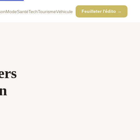
Feuilleter l'édito →
son
Mode
Santé
Tech
Tourisme
Véhicule
ers
en