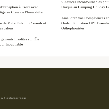
5 Astuces Incontournables pou
d'Exception à Croix avec
Unique au Camping Holiday G
stige au Cœur de l'Immobilier
Améliorez vos Compétences e
é de Votre Enfant : Conseils et
Orale : Formation DPC Essentie
des Jalons
Orthophonistes
ements Insolites sur l'Île
our Inoubliable
s à Castelsarrasin