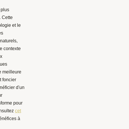
 plus
. Cette
logie et le
es
naturels,
e contexte
ux
ques
e meilleure
 foncier
éficier d'un
ur
sforme pour
onsultez
cet
énéfices à