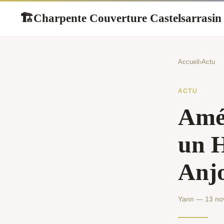
Charpente Couverture Castelsarrasin
🏗
Accueil
›
Actu
ACTU
Amén
un H
Anj
Yann — 13 no