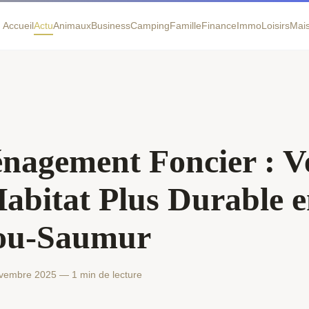
Accueil
Actu
Animaux
Business
Camping
Famille
Finance
Immo
Loisirs
Mai
agement Foncier : V
abitat Plus Durable 
ou-Saumur
vembre 2025 — 1 min de lecture