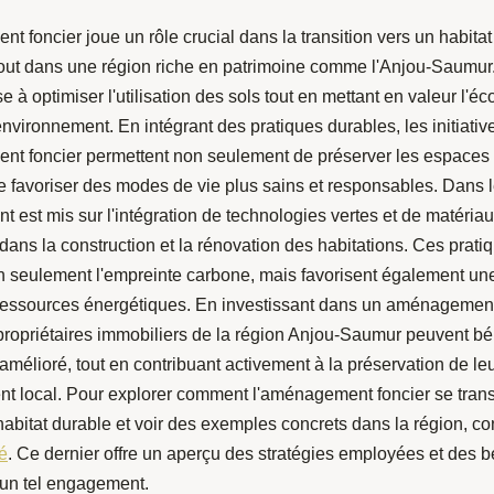
 foncier joue un rôle crucial dans la transition vers un habitat
tout dans une région riche en patrimoine comme l'Anjou-Saumur
 à optimiser l'utilisation des sols tout en mettant en valeur l'éco
environnement. En intégrant des pratiques durables, les initiativ
t foncier permettent non seulement de préserver les espaces 
e favoriser des modes de vie plus sains et responsables. Dans l
ent est mis sur l'intégration de technologies vertes et de matéria
ans la construction et la rénovation des habitations. Ces prati
n seulement l'empreinte carbone, mais favorisent également un
ressources énergétiques. En investissant dans un aménagement
 propriétaires immobiliers de la région Anjou-Saumur peuvent bén
amélioré, tout en contribuant activement à la préservation de le
t local. Pour explorer comment l'aménagement foncier se tran
habitat durable et voir des exemples concrets dans la région, c
lé
. Ce dernier offre un aperçu des stratégies employées et des b
'un tel engagement.