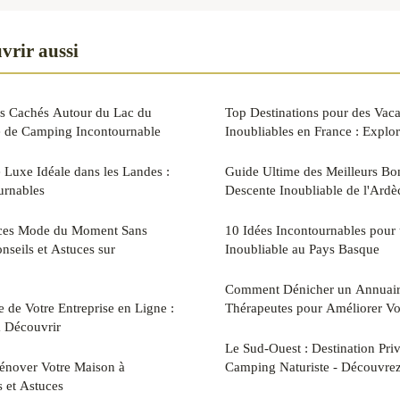
vrir aussi
rs Cachés Autour du Lac du
Top Destinations pour des Vaca
e de Camping Incontournable
Inoubliables en France : Explor
 Luxe Idéale dans les Landes :
Guide Ultime des Meilleurs Bo
urnables
Descente Inoubliable de l'Ard
nces Mode du Moment Sans
10 Idées Incontournables pour
onseils et Astuces sur
Inoubliable au Pays Basque
Comment Dénicher un Annuaire
e de Votre Entreprise en Ligne :
Thérapeutes pour Améliorer Vot
à Découvrir
Le Sud-Ouest : Destination Priv
énover Votre Maison à
Camping Naturiste - Découvrez 
s et Astuces